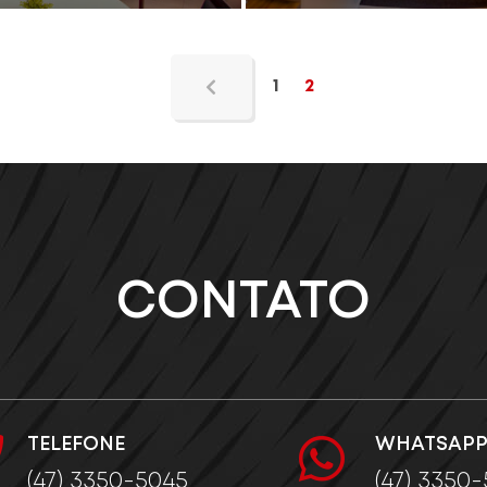
1
2
CONTATO
TELEFONE
WHATSAP
(47) 3350-5045
(47) 3350