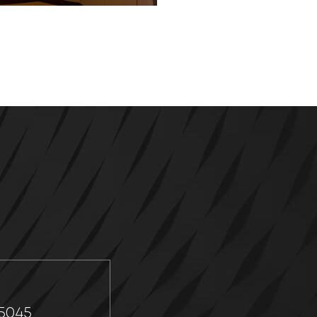
P
-5045