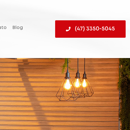
ato
Blog
(47) 3350-5045