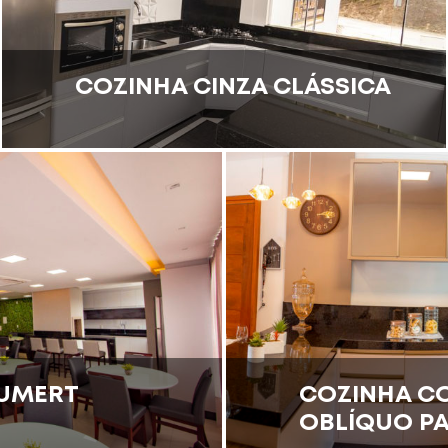
COZINHA CINZA CLÁSSICA
UMERT
COZINHA C
OBLÍQUO P