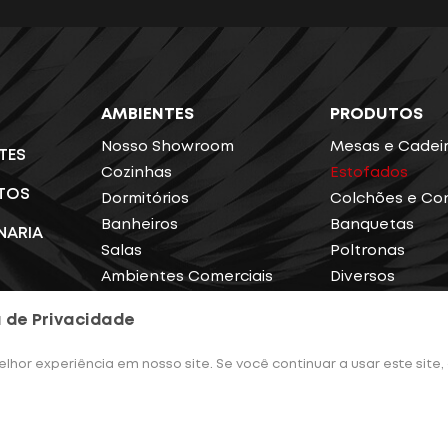
AMBIENTES
PRODUTOS
Nosso Showroom
Mesas e Cadei
TES
Cozinhas
Estofados
TOS
Dormitórios
Colchões e Co
Banheiros
Banquetas
NARIA
Salas
Poltronas
Ambientes Comerciais
Diversos
TO
a de Privacidade
hor experiência em nosso site. Se você continuar a usar este sit