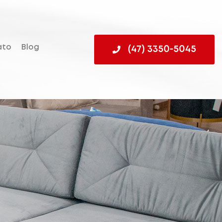
ato
Blog
(47) 3350-5045