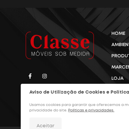
HOME
AMBIEN
PRODU
MARCE
LOJA
CONTA
Aviso de Utilização de Cookies e Polític
BLOG
Usamos cookies para garantir que oferecemos a mel
privacidade do site.
Políticas e privacidades.
Aceitar