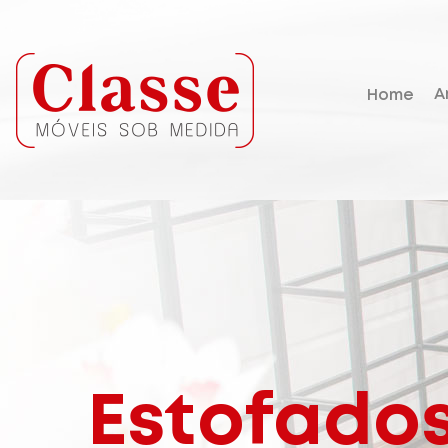
A
Home
Estofado