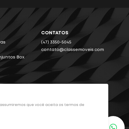
CONTATOS
ras
(47) 3350-5045
contato@classemoveis.com
njuntos Box
e, assumiremos que você aceita os termos de