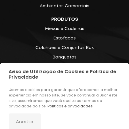
Ambientes Comerciais
PRODUTOS
Mesas e Cadeiras
Estofados
Colchões e Conjuntos Box
Banquetas
Poltronas
Aviso de Utilização de Cookies e Política de
Diversos
Privacidade
CONTATOS
Usamos cookies para garantir que oferecemos a melhor
experiência em nosso site. Se você continuar a usar este
(47) 3350-5045
site, assumiremos que você aceita os termos de
privacidade do site.
Políticas e privacidades.
contato@classemoveis.com
Aceitar