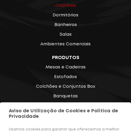
Cozinhas
Dormitórios
Banheiros
Salas
Ambientes Comerciais
PRODUTOS
Mesas e Cadeiras
Estofados
Colchões e Conjuntos Box
Banquetas
Poltronas
Aviso de Utilização de Cookies e Política de
Diversos
Privacidade
CONTATOS
Usamos cookies para garantir que oferecemos a melhor