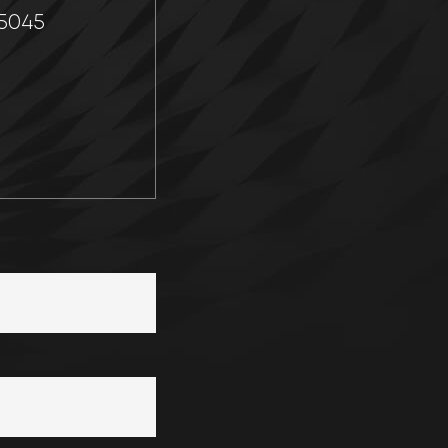
-5045