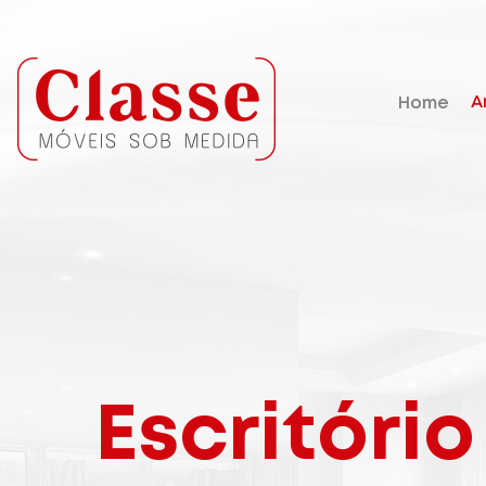
A
Home
Escritóri