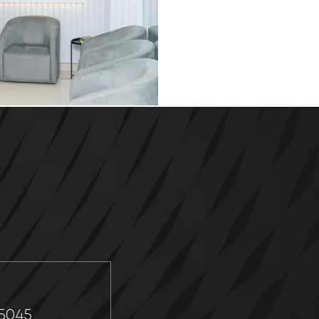
P
-5045