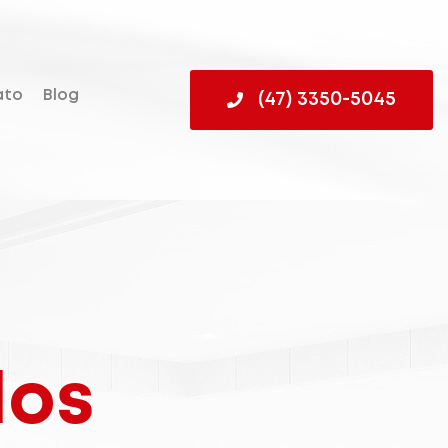
ato
Blog
(47) 3350-5045
dos